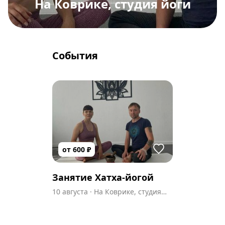
На Коврике, студия йоги
События
от
600
₽
Занятие Хатха-йогой
10 августа
·
На Коврике, студия
йоги