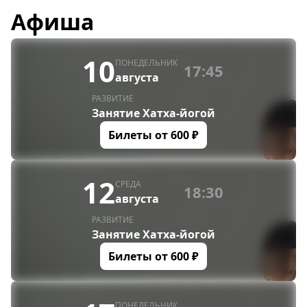
Афиша
10
ПОНЕДЕЛЬНИК
17:45
августа
РАЗВИТИЕ
Занятие Хатха-йогой
Билеты от
600
₽
12
СРЕДА
18:30
августа
РАЗВИТИЕ
Занятие Хатха-йогой
Билеты от
600
₽
ПОНЕДЕЛЬНИК