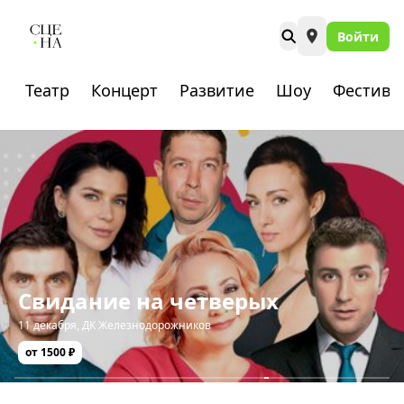
Войти
Театр
Концерт
Развитие
Шоу
Фестива
Свидание на четверых
11 декабря
,
ДК Железнодорожников
от 1500 ₽