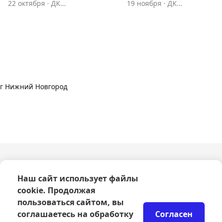
22 октября
·
ДК
19 ноября
·
ДК
Железнодорожников
Железнодорожников
г Нижний Новгород
О компании
Наш сайт использует файлы
Оферта
cookie. Продолжая
Политика конфиденциальности
Согласие на обработку персональных данных
пользоваться сайтом, вы
Правила возврата билетов
соглашаетесь на обработку
Согласен