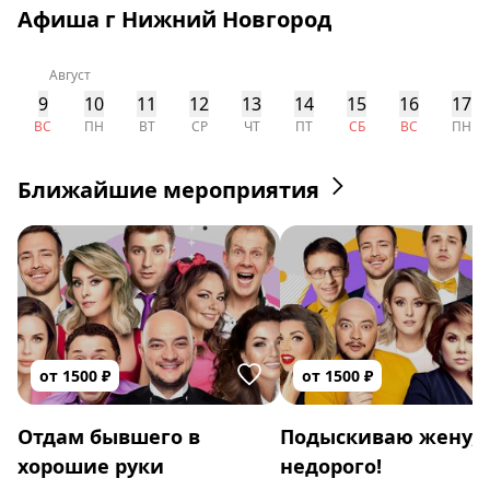
Афиша г Нижний Новгород
Август
9
10
11
12
13
14
15
16
17
ВС
ПН
ВТ
СР
ЧТ
ПТ
СБ
ВС
ПН
Ближайшие мероприятия
от
1500
₽
от
1500
₽
Отдам бывшего в
Подыскиваю жену,
хорошие руки
недорого!