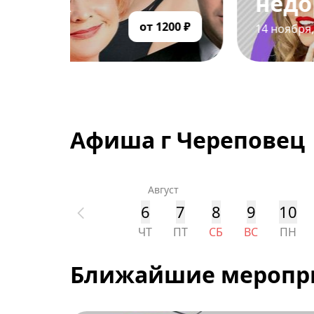
недорого!
200 ₽
14 ноября
,
Дворец Металлургов
Афиша г Череповец
Август
6
7
8
9
10
ЧТ
ПТ
СБ
ВС
ПН
Ближайшие меропр