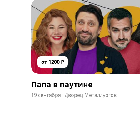
от
1200
₽
Папа в паутине
19 сентября
·
Дворец Металлургов