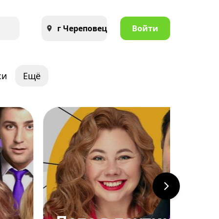
г Череповец
Войти
ки
Ещё