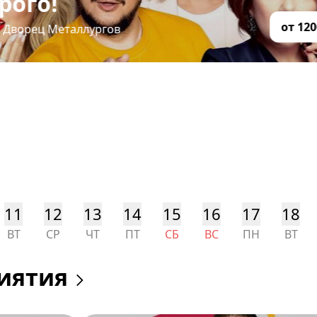
Папа в
от 1200 ₽
19 сентября
,
Дв
11
12
13
14
15
16
17
18
ВТ
СР
ЧТ
ПТ
СБ
ВС
ПН
ВТ
иятия