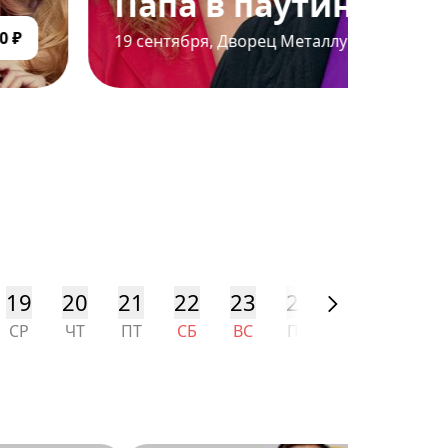
 паутине
от 1200 ₽
орец Металлургов
19
20
21
22
23
24
25
26
СР
ЧТ
ПТ
СБ
ВС
ПН
ВТ
СР