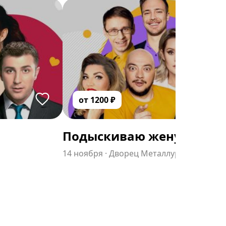
от
1200
₽
Подыскиваю жену, недор
14 ноября
·
Дворец Металлургов