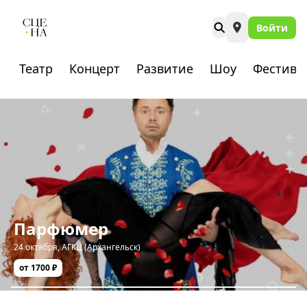
Войти
Театр
Концерт
Развитие
Шоу
Фестива
Парфюмер
24 октября
,
АГКЦ (Архангельск)
от 1700 ₽